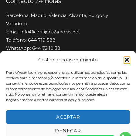
Contacto 24 Horas
Barcelona, Madrid, Valencia, Alicante, Burgos y
Valladolid
Email:
info@cerrajeria24horas.net
Teléfono: 644 719 588
WhatsApp: 644 72 10 38
Cerrajeria24horas.net
Gestionar consentimiento
Para ofrecer las mejores experiencias, utilizamos tecnologías como las
Somos empresa de servicios. Los profesionales están
cookies para almacenar y/o acceder a la información del dispositivo. El
disponibles en llamadas de emergencia las 24 horas,
consentimiento de estas tecnologías nos permitirá procesar datos como
el comportamiento de navegación o las identificaciones únicas en este
los 7 días de la semana. Servicios a hogares, oficinas y
sitio. No consentir o retirar el consentimiento, puede afectar
comercios locales. Atención inmediata. Presupuesto sin
negativamente a ciertas características y funciones.
compromiso.
ACEPTAR
DENEGAR