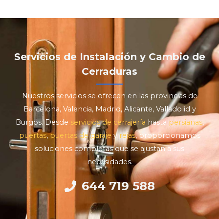
Servicios de Instalación y Cambio de
Cerraduras
Nuestros servicios se ofrecen en las provincias de
Barcelona, Valencia, Madrid, Alicante, Valladolid y
Burgos. Desde
servicios de cerrajería
hasta
persianas
,
puertas
,
puertas de garaje
y
rejas
, proporcionamos
soluciones completas que se ajustan a sus
necesidades.
644 719 588