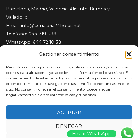
Barcelona, Madrid, Valencia, Alicante, Burgos y
Valladolid
Email:
info@cerrajeria24horas.net
Teléfono: 644 719 588
WhatsApp: 644 72 10 38
Cerrajeria24horas.net
Gestionar consentimiento
Para ofrecer las mejores experiencias, utilizamos tecnologías como las
Somos empresa de servicios. Los profesionales están
cookies para almacenar y/o acceder a la información del dispositivo. El
disponibles en llamadas de emergencia las 24 horas,
consentimiento de estas tecnologías nos permitirá procesar datos como
el comportamiento de navegación o las identificaciones únicas en este
los 7 días de la semana. Servicios a hogares, oficinas y
sitio. No consentir o retirar el consentimiento, puede afectar
comercios locales. Atención inmediata. Presupuesto sin
negativamente a ciertas características y funciones.
compromiso.
ACEPTAR
DENEGAR
Enviar WhatsApp
Copyright © 2026 Cerrajeria24horas.net