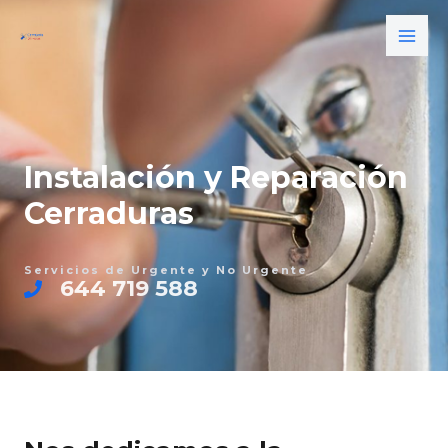
Ir
MAI
al
ME
contenido
Instalación y Reparación
Cerraduras
Servicios de Urgente y No Urgente
644 719 588