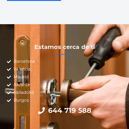
Estamos cerca de ti
Barcelona
Valencia
Madrid
Alicante
Valladolid
Burgos
644 719 588