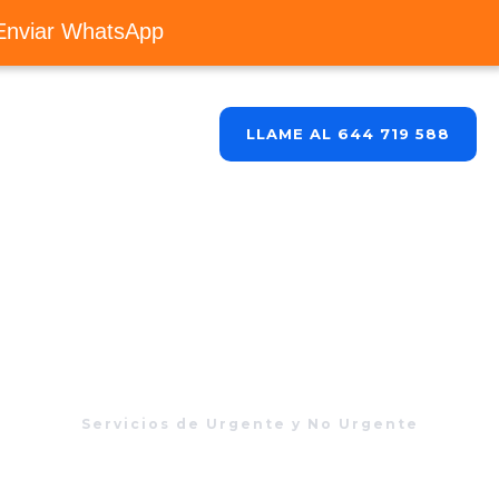
Enviar WhatsApp
Blog
Contacto
LLAME AL 644 719 588
Servicios de Urgente y No Urgente
88