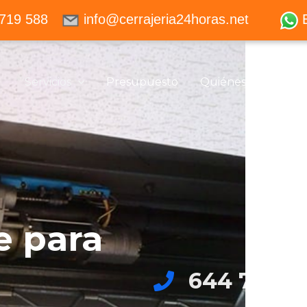
719 588
info@cerrajeria24horas.net
Servicios
Presupuesto
Quiénes somos
e para
644 719 5