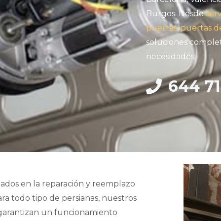
Burgos. Desde
serv
puertas
,
puertas d
soluciones complet
necesidades.
644 71
zados en la reparación y reemplazo
ara todo tipo de persianas, nuestros
 garantizan un funcionamiento