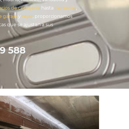
icios de cerrajería
hasta
persianas
,
e garaje
y
rejas
, proporcionamos
as que se ajustan a sus
9 588