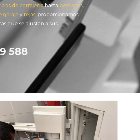
icios de cerrajería
hasta
persianas
,
e garaje
y
rejas
, proporcionamos
as que se ajustan a sus
9 588