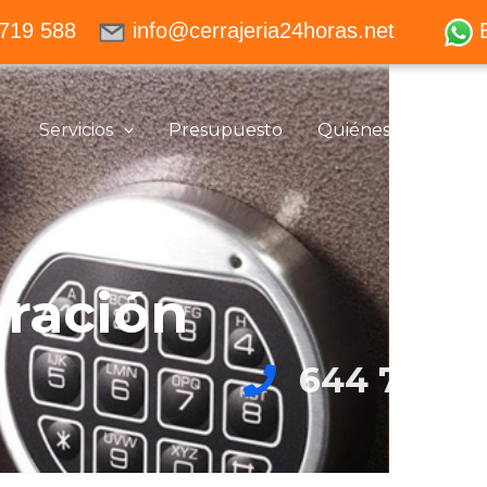
719 588
info@cerrajeria24horas.net
Servicios
Presupuesto
Quiénes somos
ración
644 719 5