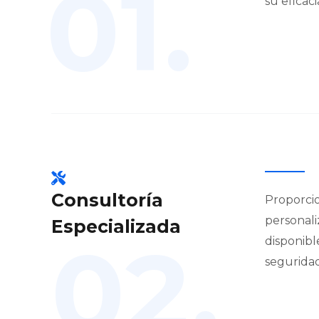
01.
su eficac
Consultoría
Proporci
personali
Especializada
02.
disponibl
seguridad