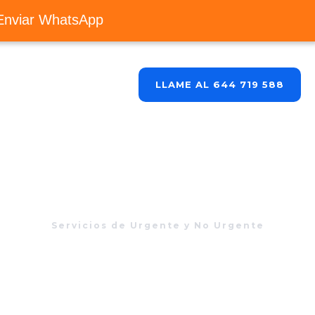
Enviar WhatsApp
Blog
Contacto
LLAME AL 644 719 588
Servicios de Urgente y No Urgente
88