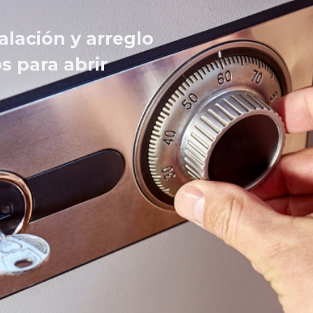
alación y arreglo
s para abrir