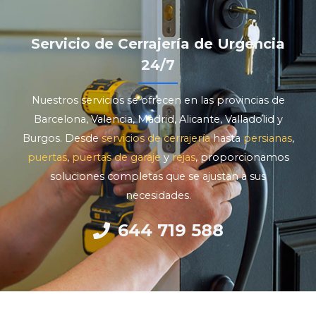
Servicio de Cerrajería de Urgencia
24/7
Nuestros servicios se ofrecen en las provincias de
Barcelona, Valencia, Madrid, Alicante, Valladolid y
Burgos. Desde
servicios de cerrajería
hasta
persianas
,
puertas
,
puertas de garaje
y
rejas
, proporcionamos
soluciones completas que se ajustan a sus
necesidades.
644 719 588