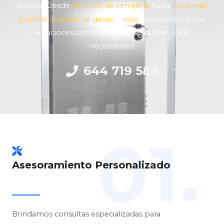
Burgos. Desde
servicios de cerrajería
hasta
persianas
,
puertas
,
puertas de garaje
y
rejas
, proporcionamos
soluciones completas que se ajustan a sus
necesidades.
644 719 588
01.
Asesoramiento Personalizado
Brindamos consultas especializadas para