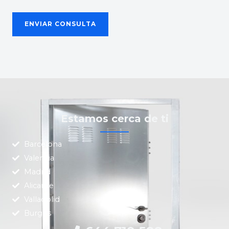
Estamos cerca de ti
Barcelona
Valencia
Madrid
Alicante
Valladolid
Burgos