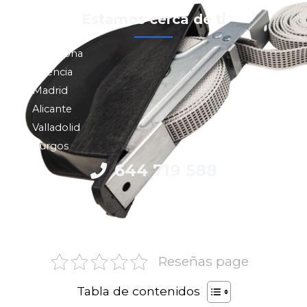
Estamos cerca de ti
Barcelona
Valencia
Madrid
Alicante
Valladolid
Burgos
644 719 588
Reseñas page
Tabla de contenidos