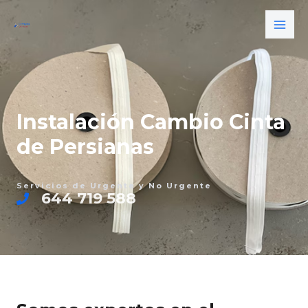
Ir
MAI
al
ME
contenido
Instalación Cambio Cinta
de Persianas
Servicios de Urgente y No Urgente
644 719 588