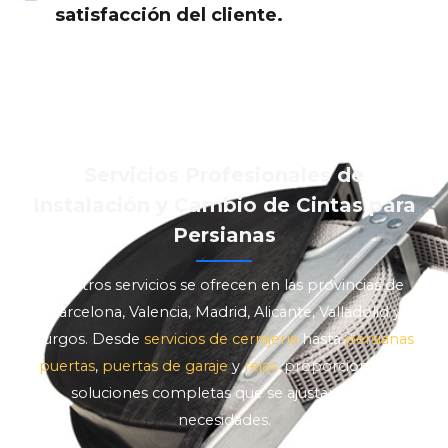
satisfacción del cliente.
Servicios Profesionales de
Instalación y Cambio de Cintas para
Persianas
Nuestros servicios se ofrecen en las provincias de
Barcelona, Valencia, Madrid, Alicante, Valladolid y
Burgos. Desde
servicios de cerrajería
hasta
persianas
,
puertas
,
puertas de garaje
y
rejas
, proporcionamos
soluciones completas que se ajustan a sus
necesidades.