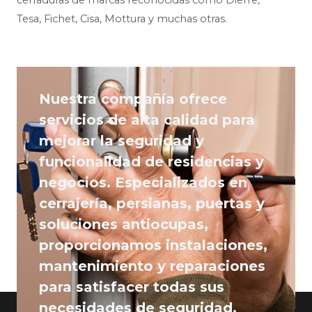
Tesa, Fichet, Cisa, Mottura y muchas otras.
Nuestra compañía ofrece
servicios de alta calidad para
mejorar la seguridad y
funcionalidad de residencias y
negocios. Especializados en
cerrajería, persianas, puertas y
soluciones antiocupas,
proporcionamos instalaciones,
mantenimiento y reparaciones
para satisfacer todas sus
necesidades de seguridad.