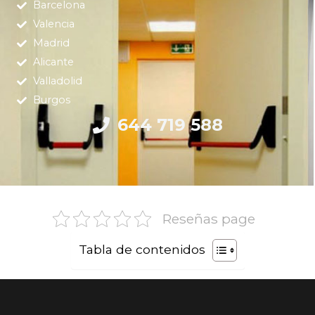
Barcelona
Valencia
Madrid
Alicante
Valladolid
Burgos
644 719 588
Reseñas page
Tabla de contenidos