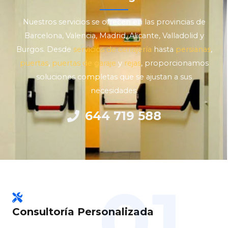
Nuestros servicios se ofrecen en las provincias de
Barcelona, Valencia, Madrid, Alicante, Valladolid y
Burgos. Desde
servicios de cerrajería
hasta
persianas
,
puertas
,
puertas de garaje
y
rejas
, proporcionamos
soluciones completas que se ajustan a sus
necesidades.
644 719 588
01.
Consultoría Personalizada