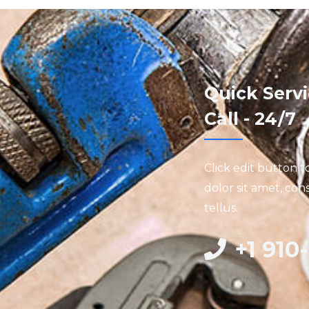
Quick Serv
Call - 24/7
Click edit button 
dolor sit amet, cons
tellus.
+1 910