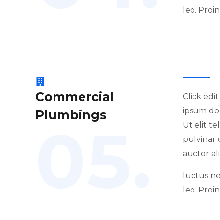
leo. Proin
Commercial
Click edi
ipsum dol
Plumbings
05.
Ut elit t
pulvinar 
auctor al
luctus ne
leo. Proin