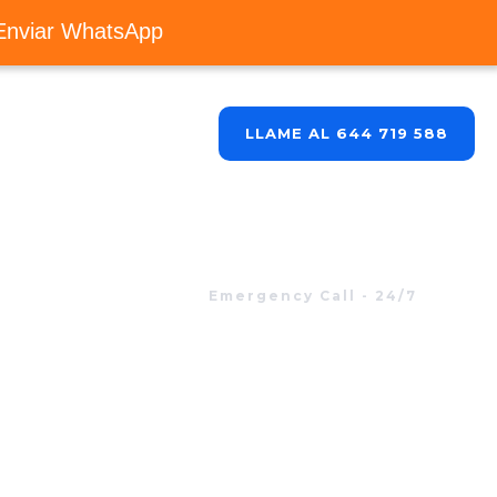
Enviar WhatsApp
Blog
Contacto
LLAME AL 644 719 588
Emergency Call - 24/7
-8525