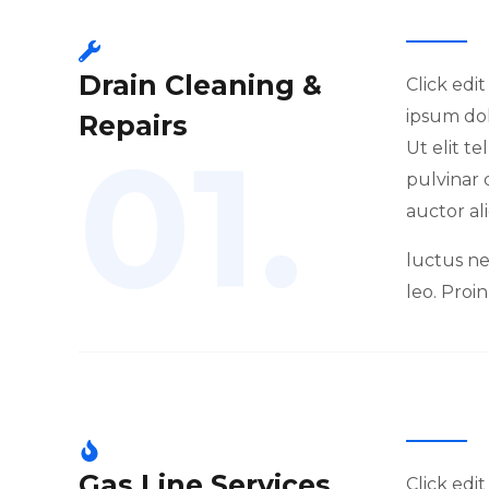
Drain Cleaning &
Click edi
ipsum dol
Repairs
01.
Ut elit t
pulvinar 
auctor al
luctus ne
leo. Proin
Gas Line Services
Click edi