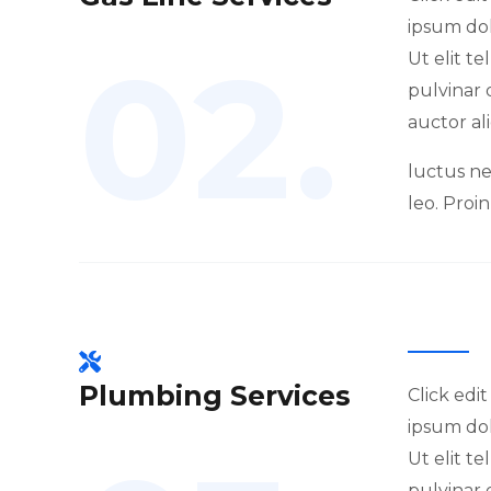
ipsum dol
02.
Ut elit t
pulvinar 
auctor al
luctus ne
leo. Proin
Plumbing Services
Click edi
ipsum dol
Ut elit t
pulvinar 