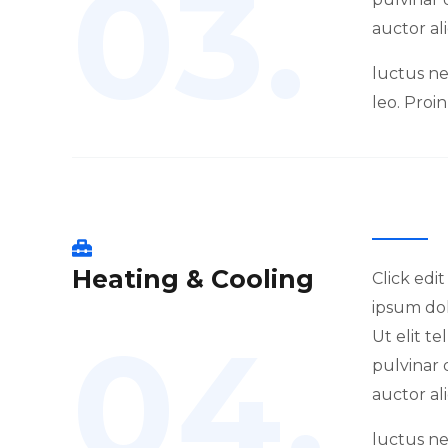
03.
auctor al
luctus ne
leo. Proin
Heating & Cooling
Click edi
ipsum dol
04.
Ut elit t
pulvinar 
auctor al
luctus ne