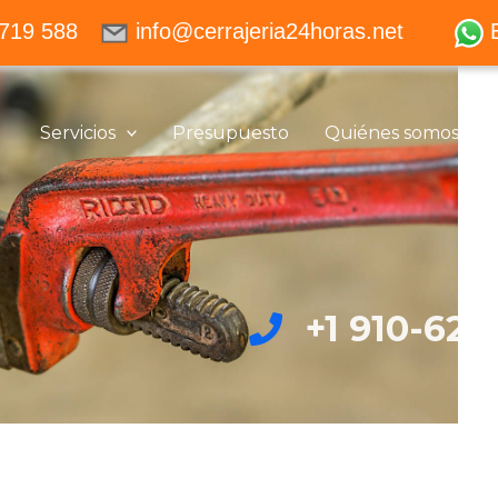
719 588
info@cerrajeria24horas.net
Servicios
Presupuesto
Quiénes somos
+1 910-626