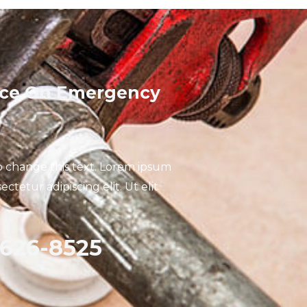
ice On Emergency
to change this text. Lorem ipsum
ectetur adipiscing elit. Ut elit
-626-8525