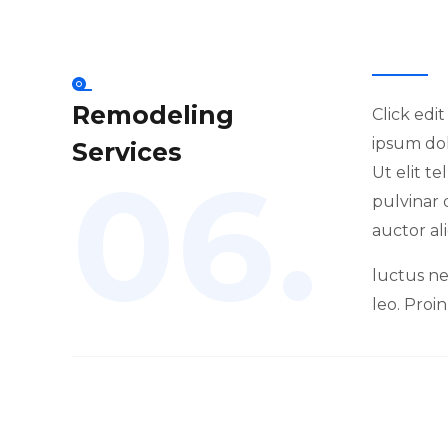
Remodeling
Click edi
ipsum dol
Services
06.
Ut elit t
pulvinar 
auctor al
luctus ne
leo. Proin